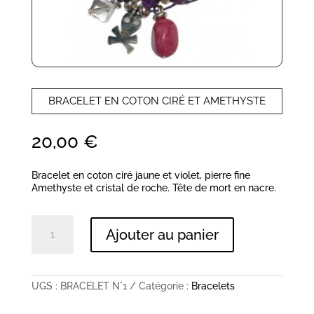
BRACELET EN COTON CIRÉ ET AMETHYSTE
20,00
€
Bracelet en coton ciré jaune et violet, pierre fine
Amethyste et cristal de roche. Tête de mort en nacre.
quantité
Ajouter au panier
de
BRACELET
EN
COTON
CIRÉ
UGS :
BRACELET N°1
Catégorie :
Bracelets
ET
AMETHYSTE