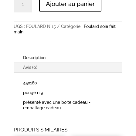
Ajouter au panier
de
FOULARD
SOIE
FAIT
MAIN
UGS :
FOULARD N°15
Catégorie :
Foulard soie fait
main
Description
Avis (0)
45x180
pongé n°9
présenté avec une boite cadeau +
emballage cadeau
PRODUITS SIMILAIRES