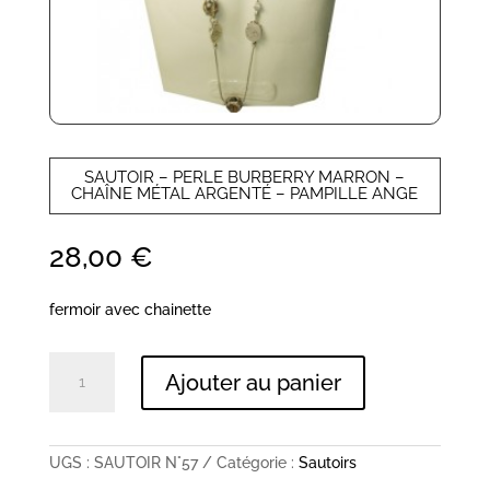
SAUTOIR – PERLE BURBERRY MARRON –
CHAÎNE MÉTAL ARGENTÉ – PAMPILLE ANGE
28,00
€
fermoir avec chainette
quantité
Ajouter au panier
de
SAUTOIR
-
PERLE
BURBERRY
UGS :
SAUTOIR N°57
Catégorie :
Sautoirs
MARRON