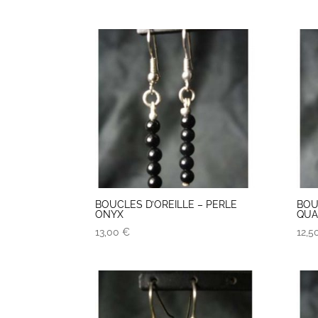
BOUCLES D’OREILLE – PERLE
BOU
ONYX
QUA
13,00
€
12,5