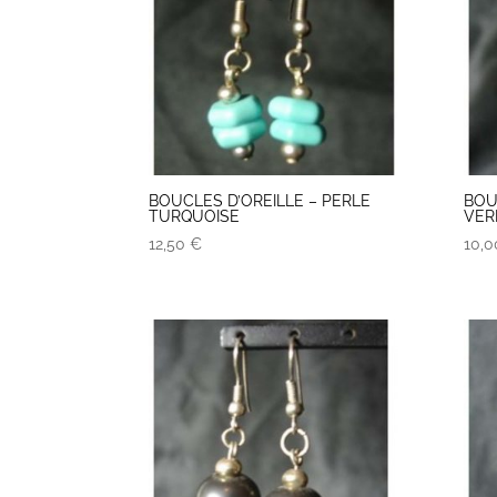
BOUCLES D’OREILLE – PERLE
BOU
TURQUOISE
VER
12,50
€
10,