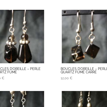
CLES D’OREILLE – PERLE
BOUCLES D’OREILLE – PERL
RTZ FUMÉ
QUARTZ FUMÉ CARRÉ
0
€
12,00
€