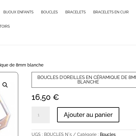
BIJOUX ENFANTS
BOUCLES
BRACELETS
BRACELETS EN CUIR
TOIRS
amique de 8mm blanche
BOUCLES D’OREILLES EN CÉRAMIQUE DE 8
BLANCHE
16,50
€
quantité
Ajouter au panier
de
Boucles
d'oreilles
en
UGS :
BOUCLES N°5
Catégorie :
Boucles