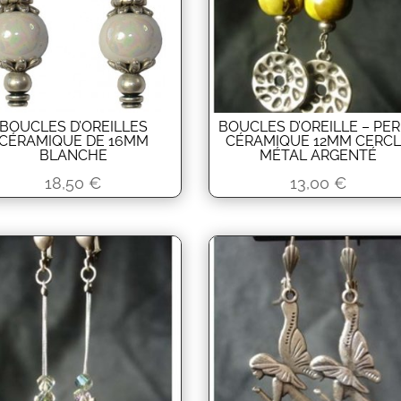
BOUCLES D’OREILLES
BOUCLES D’OREILLE – PE
CÉRAMIQUE DE 16MM
CÉRAMIQUE 12MM CERC
BLANCHE
MÉTAL ARGENTÉ
18,50
€
13,00
€