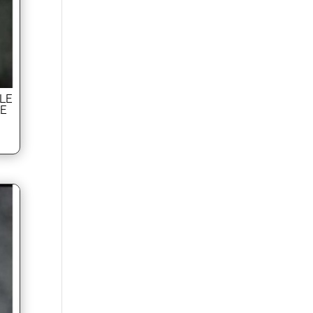
RLE
LE