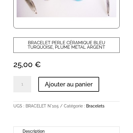
BRACELET PERLE CÉRAMIQUE BLEU
TURQUOISE, PLUME MÉTAL ARGENT
25,00
€
quantité
Ajouter au panier
de
BRACELET
PERLE
CÉRAMIQUE
BLEU
UGS :
BRACELET N°105
Catégorie :
Bracelets
TURQUOISE,
PLUME
MÉTAL
ARGENT
Description